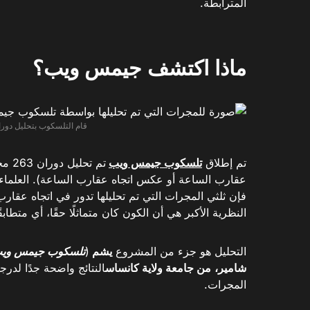
المترابطة.
ماذا اكتشف جيمس ويب؟
قام التلسكوب بتحليل دوران 263 مجرة ​​(الصورة: osure/NASA
تم إطلاق
تلسكوب جيمس ويب
تم ت
عقارب الساعة أو عكس اتجاه عقارب الساعة). العلما
فإن ثلثي المجرات التي تم تحليلها تدور في اتجاه عقا
النظرية الأكبر هي أن الكون كان متماثلًا حقًا، أي متطابق
التحليل هو جزء من المشروع
يشم
(
تلسكوب جيمس ويب ا
شامير،
من جامعة ولاية كانساس
النتائج واضحة جدًا لد
المجرات.