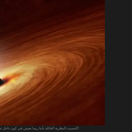
اكتسبت النظرية القائلة بأننا ربما نعيش في كون داخل ثقب أسود قوة بعد