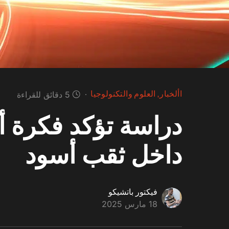
‫األخبار‬
العلوم والتكنولوجيا
5 دقائق للقراءة
دراسة تؤكد فكرة أ
داخل ثقب أسود
فيكتور باتشيكو
18 مارس 2025