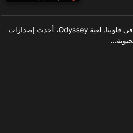
سلسلة Assassin's Creed راسخة في قلوبنا. لعبة Odyssey، أحدث إصدارات
بوبة...