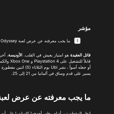
مؤشر
ما يجب معرفته عن عرض لعبة Assassin's Creed Odyssey
قاتل العقيدة
هو امتياز يعيش في القلب.
الأوديسة
، آخر
قابلاً للت
أو جعله أسوأ ، نشر Ubi يوم الثلاثاء (5) اثنين
مقطورة
يسير على قدم وساق في ألمانيا من 21 إلى 25.
ما يجب معرفته عن عرض لعبة sassin's Creed Odyssey
انظر المقطورتين أدناه. يظهر أحدهما كاساندرا على أنه